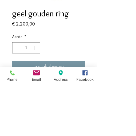
geel gouden ring
Prijs
€ 2.200,00
Aantal
*
In winkelwagen
Phone
Email
Address
Facebook
18 kt geel goud  
Retourneren
Als consument heb jij het recht aan 
Nobilis NV mee te delen dat je afziet van 
de aankoop, zonder betaling van een 
boete en zonder opgave van motief, 